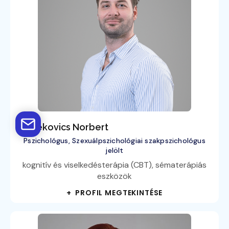
Bedekovics Norbert
Pszichológus, Szexuálpszichológiai szakpszichológus
jelölt
kognitív és viselkedésterápia (CBT), sématerápiás
eszközök
+ PROFIL MEGTEKINTÉSE