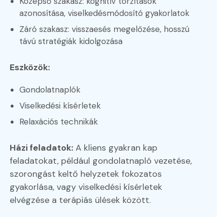
Középső szakasz: kognitív torzítások
azonosítása, viselkedésmódosító gyakorlatok
Záró szakasz: visszaesés megelőzése, hosszú
távú stratégiák kidolgozása
Eszközök:
Gondolatnaplók
Viselkedési kísérletek
Relaxációs technikák
Házi feladatok:
A kliens gyakran kap
feladatokat, például gondolatnapló vezetése,
szorongást keltő helyzetek fokozatos
gyakorlása, vagy viselkedési kísérletek
elvégzése a terápiás ülések között.