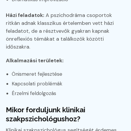
Házi feladatok:
A pszichodráma csoportok
ritkán adnak klasszikus értelemben vett házi
feladatot, de a résztvevők gyakran kapnak
önreflexiós témákat a találkozók közötti
időszakra.
Alkalmazási területek:
Önismeret fejlesztése
Kapcsolati problémák
Érzelmi feldolgozás
Mikor forduljunk klinikai
szakpszichológushoz?
Klinikai szakpszichológus segítségét érdemes