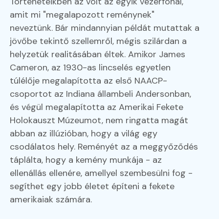
Történeteikben az volt az egyik vezérfonal,
amit mi "megalapozott reménynek"
neveztünk. Bár mindannyian példát mutattak a
jövőbe tekintő szellemről, mégis szilárdan a
helyzetük realitásában éltek. Amikor James
Cameron, az 1930-as lincselés egyetlen
túlélője megalapította az első NAACP-
csoportot az Indiana állambeli Andersonban,
és végül megalapította az Amerikai Fekete
Holokauszt Múzeumot, nem ringatta magát
abban az illúzióban, hogy a világ egy
csodálatos hely. Reményét az a meggyőződés
táplálta, hogy a kemény munkája - az
ellenállás ellenére, amellyel szembesülni fog -
segíthet egy jobb életet építeni a fekete
amerikaiak számára.