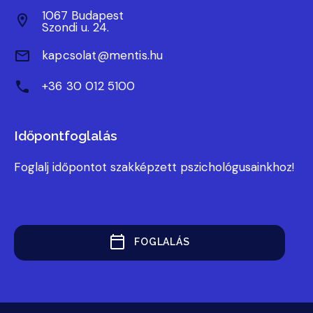
1067 Budapest
Szondi u. 24.
kapcsolat@mentis.hu
+36 30 012 5100
Időpontfoglalás
Foglalj időpontot szakképzett pszichológusainkhoz!
FOGLALÁS