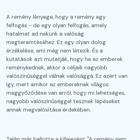
A remény lényege, hogy a remény egy
felfogás - de egy olyan felfogás, amely
hatalmat ad nekünk a valóság
megteremtéséhez. Ez egy olyan dolog
érzékelése, ami még nem létezik. És a
kutatások azt mutatják, hogy ha az emberek
reménykednek, akkor a céljaik nagyobb
valószínűséggel válnak valósággá. Ez azért van
így, mert amikor az embereknek világos
meggyőződése van arról, hogy mi lehetséges,
nagyobb valószínűséggel tesznek lépéseket
annak megvalósítása érdekében.
Talán már hallotta a kifejezést: "A remény nem