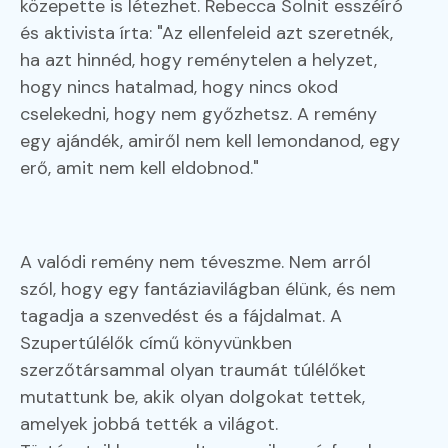
közepette is létezhet. Rebecca Solnit esszéíró
és aktivista írta: "Az ellenfeleid azt szeretnék,
ha azt hinnéd, hogy reménytelen a helyzet,
hogy nincs hatalmad, hogy nincs okod
cselekedni, hogy nem győzhetsz. A remény
egy ajándék, amiről nem kell lemondanod, egy
erő, amit nem kell eldobnod."
A valódi remény nem téveszme. Nem arról
szól, hogy egy fantáziavilágban élünk, és nem
tagadja a szenvedést és a fájdalmat. A
Szupertúlélők című könyvünkben
szerzőtársammal olyan traumát túlélőket
mutattunk be, akik olyan dolgokat tettek,
amelyek jobbá tették a világot.