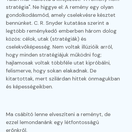
stratégia". Ne higgye el: A remény egy olyan
gondolkodásmód, amely cselekvésre késztet
bennünket. C. R. Snyder kutatása szerint a
legtöbb reménykedő emberben három dolog
közös: célok, utak (stratégiák) és
cselekvőképesség. Nem voltak illúzióik arról,
hogy minden stratégiájuk működni fog;
hajlamosak voltak többféle utat kipróbálni,
felismerve, hogy sokan elakadnak. De
kitartottak, mert szilárdan hittek önmagukban
és képességeikben.
Ma csábító lenne elveszíteni a reményt, de
ezzel lemondanánk egy létfontosságú
erőnkről.