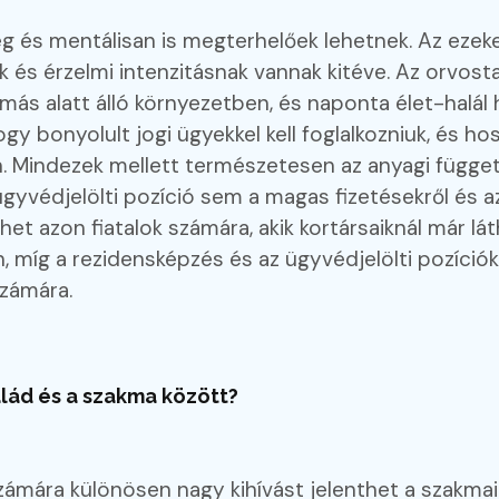
eg és mentálisan is megterhelőek lehetnek. Az ezeke
és érzelmi intenzitásnak vannak kitéve. Az orvostan
s alatt álló környezetben, és naponta élet-halál 
ogy bonyolult jogi ügyekkel kell foglalkozniuk, és ho
n. Mindezek mellett természetesen az anyagi függe
z ügyvédjelölti pozíció sem a magas fizetésekről és
lehet azon fiatalok számára, akik kortársaiknál már l
, míg a rezidensképzés és az ügyvédjelölti pozíció
számára.
lád és a szakma között?
számára különösen nagy kihívást jelenthet a szakma