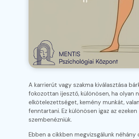
A karrierút vagy szakma kiválasztása bárk
fokozottan ijesztő, különösen, ha olyan ne
elkötelezettséget, kemény munkát, valam
fenntartani. Ez különösen igaz az ezeken 
szembenézniük.
Ebben a cikkben megvizsgálunk néhány ok