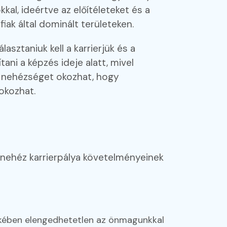
l, ideértve az előítéleteket és a
iak által dominált területeken.
asztaniuk kell a karrierjük és a
ani a képzés ideje alatt, mivel
k nehézséget okozhat, hogy
okozhat.
n nehéz karrierpálya követelményeinek
ekében elengedhetetlen az önmagunkkal