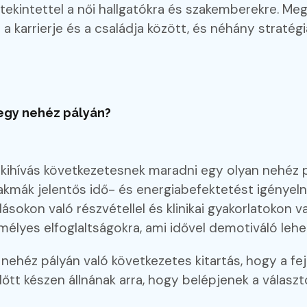
 tekintettel a női hallgatókra és szakemberekre. Meg
l a karrierje és a családja között, és néhány strat
egy nehéz pályán?
ihívás következetesnek maradni egy olyan nehéz pál
akmák jelentős idő- és energiabefektetést igényeln
ásokon való részvétellel és klinikai gyakorlatokon va
lyes elfoglaltságokra, ami idővel demotiváló lehe
 nehéz pályán való következetes kitartás, hogy a fe
előtt készen állnának arra, hogy belépjenek a válasz