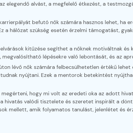
az elegendő alvást, a megfelelő étkezést, a testmozgá
karrierpályát befutó nők számára hasznos lehet, ha e
 Ez a hálózat szükség esetén érzelmi támogatást, gyak
 és elvárások kitűzése segíthet a nőknek motiváltnak é
b, megvalósítható lépésekre való lebontását, és az ap
úton lévő nők számára felbecsülhetetlen értékű lehet 
udnak nyújtani. Ezek a mentorok betekintést nyújtha
 megérteni, hogy mi volt az eredeti oka az adott hiv
a hivatás valódi tisztelete és szeretet inspirált a d
k mellett, amik folyamatos tanulást, jelenlétet és érze