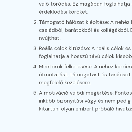
való törődés. Ez magában foglalhatja 
érdeklődési köröket.
Támogató hálózat kiépítése: A nehéz 
családból, barátokból és kollégákból.
nyújthat.
Reális célok kitűzése: A reális célok
foglalhatja a hosszú távú célok kiseb
Mentorok felkeresése: A nehéz karrier
útmutatást, támogatást és tanácsot t
megfelelő kezelésére.
A motiváció valódi megértése: Fontos
inkább bizonyítási vágy és nem pedig 
kitartani olyan embert próbáló hivatáso