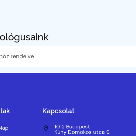
hológusaink
höz rendelve.
lak
Kapcsolat
1012 Budapest
lap
Kuny Domokos utca 9.