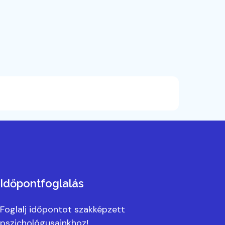
Időpontfoglalás
Foglalj időpontot szakképzett
pszichológusainkhoz!