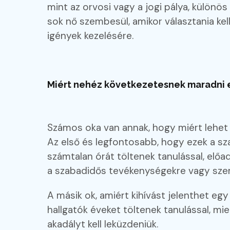
mint az orvosi vagy a jogi pálya, különös
sok nő szembesül, amikor választania kel
igények kezelésére.
Miért nehéz következetesnek maradni 
Számos oka van annak, hogy miért lehet k
Az első és legfontosabb, hogy ezek a sz
számtalan órát töltenek tanulással, előad
a szabadidős tevékenységekre vagy szemé
A másik ok, amiért kihívást jelenthet egy
hallgatók éveket töltenek tanulással, mi
akadályt kell leküzdeniük.