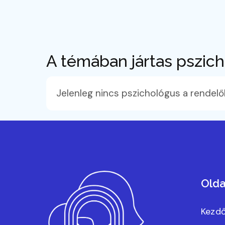
A témában jártas pszic
Jelenleg nincs pszichológus a rendelő
Olda
Kezdő