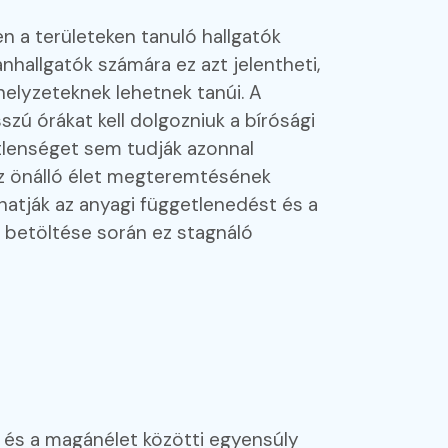
n a területeken tanuló hallgatók
hallgatók számára ez azt jelentheti,
helyzeteknek lehetnek tanúi. A
sszú órákat kell dolgozniuk a bírósági
tlenséget sem tudják azonnal
 az önálló élet megteremtésének
áthatják az anyagi függetlenedést és a
k betöltése során ez stagnáló
i és a magánélet közötti egyensúly