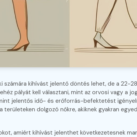
i számára kihívást jelentő döntés lehet, de a 22-28
héz pályát kell választani, mint az orvosi vagy a jog
int jelentős idő- és erőforrás-befektetést igénye
a területeken dolgozó nőkre, akiknek gyakran egyedi 
ot, amiért kihívást jelenthet következetesnek mara