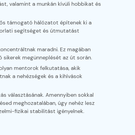
st, valamint a munkán kívüli hobbikat és
rős támogató hálózatot építenek ki a
orlati segítséget és útmutatást
s koncentráltnak maradni. Ez magában
ró sikerek megünneplését az út során.
olyan mentorok felkutatása, akik
tnak a nehézségek és a kihívások
atás választásának. Amennyiben sokkal
öntésed meghozatalában, úgy nehéz lesz
lmi-fizikai stabilitást igényelnek.