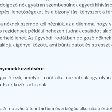
olgozó nők gyakran szembesülnek egyedi kihívásokka
ési lehetőségeket és a bizonyítási kényszert a férf
 a nőknek szembe kell nézniük, az a dilemma, hogy vál
s rezidensek például nehezen tudnak családot alapít
erhelő lehet. Az ügyvédi irodákban dolgozó nőkne
aládjuk igényei között, ami bűntudatot és stresszt 
ényeinek kezelésére:
gia létezik, amelyet a nők alkalmazhatnak egy olya
a. Ezek közé tartoznak:
 A motiváció fenntartása és a kiégés elkerülése érd