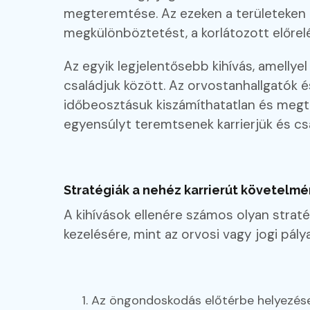
megteremtése. Az ezeken a területeken d
megkülönböztetést, a korlátozott előrelép
Az egyik legjelentősebb kihívás, amellyel
családjuk között. Az orvostanhallgatók é
időbeosztásuk kiszámíthatatlan és megt
egyensúlyt teremtsenek karrierjük és cs
Stratégiák a nehéz karrierút követelm
A kihívások ellenére számos olyan straté
kezelésére, mint az orvosi vagy jogi pály
Az öngondoskodás előtérbe helyezése: