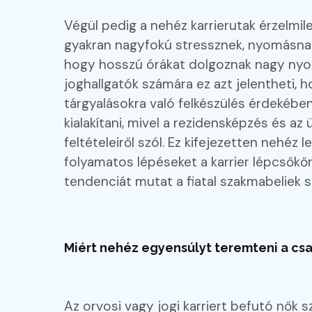
Végül pedig a nehéz karrierutak érzelmil
gyakran nagyfokú stressznek, nyomásnak 
hogy hosszú órákat dolgoznak nagy nyomá
joghallgatók számára ez azt jelentheti, h
tárgyalásokra való felkészülés érdekébe
kialakítani, mivel a rezidensképzés és a
feltételeiről szól. Ez kifejezetten nehéz 
folyamatos lépéseket a karrier lépcsőkőn
tendenciát mutat a fiatal szakmabeliek 
Miért nehéz egyensúlyt teremteni a csa
Az orvosi vagy jogi karriert befutó nők 