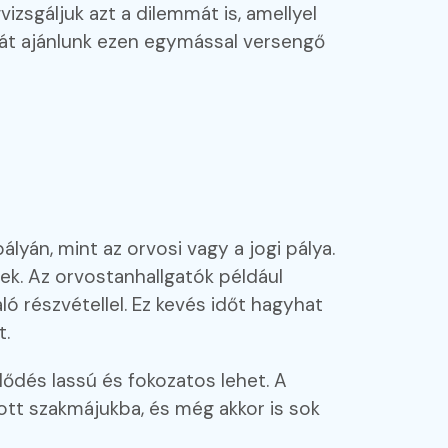
vizsgáljuk azt a dilemmát is, amellyel
égiát ajánlunk ezen egymással versengő
yán, mint az orvosi vagy a jogi pálya.
ek. Az orvostanhallgatók például
ló részvétellel. Ez kevés időt hagyhat
t.
jlődés lassú és fokozatos lehet. A
tott szakmájukba, és még akkor is sok