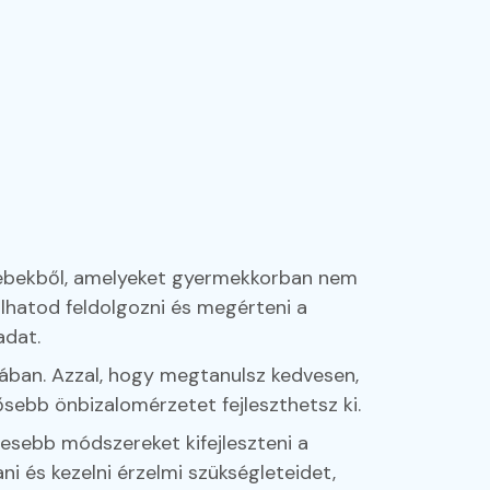
sebekből, amelyeket gyermekkorban nem
lhatod feldolgozni és megérteni a
adat.
sában. Azzal, hogy megtanulsz kedvesen,
ősebb önbizalomérzetet fejleszthetsz ki.
esebb módszereket kifejleszteni a
i és kezelni érzelmi szükségleteidet,