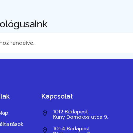
hológusaink
höz rendelve.
lak
Kapcsolat
1012 Budapest
lap
Kuny Domokos utca 9.
áltatások
1054 Budapest