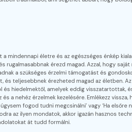
t a mindennapi életre és az egészséges énkép kiala
 rugalmasabbnak érezd magad. Azzal, hogy saját m
nak a szükséges érzelmi támogatást és gondoskod
idat, és teljesebbnek érezheted magad az életben. A
ól és hiedelmektől, amelyek eddig visszatartottak
z és a nehéz érzelmek kezelésére. Emlékezz vissza,
úgysem fogod tudni megcsinálni’ vagy ‘Ha elsőre ne
odra az ilyen mondatok, akkor igazán hasznos techn
dolatokat át tudd formálni.