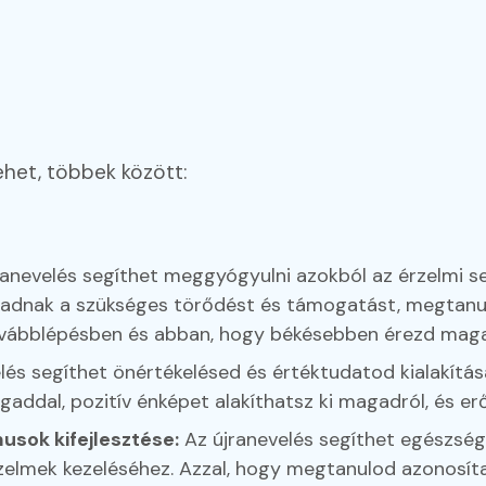
het, többek között:
ranevelés segíthet meggyógyulni azokból az érzelmi 
agadnak a szükséges törődést és támogatást, megtanu
továbblépésben és abban, hogy békésebben érezd mag
lés segíthet önértékelésed és értéktudatod kialakítá
gaddal, pozitív énképet alakíthatsz ki magadról, és er
sok kifejlesztése:
Az újranevelés segíthet egészség
elmek kezeléséhez. Azzal, hogy megtanulod azonosítan