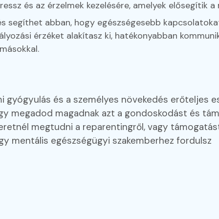
ressz és az érzelmek kezelésére, amelyek elősegítik a
s segíthet abban, hogy egészségesebb kapcsolatokat a
lyozási érzéket alakítasz ki, hatékonyabban kommunik
 másokkal.
i gyógyulás és a személyes növekedés erőteljes es
hogy megadod magadnak azt a gondoskodást és tám
eretnél megtudni a reparentingről, vagy támogatás
egy mentális egészségügyi szakemberhez fordulsz