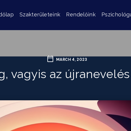
dőlap
Szakterületeink
Rendelőink
Pszichológ
MARCH 4, 2023
, vagyis az újranevelé