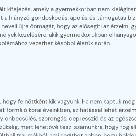
ált kifejezés, amely a gyermekkorban nem kielégíte
int a hiányzó gondoskodás, ápolás és támogatás bizt
 neveli újra önmagát, hogy az elősegíti az érzelmi 
mélyek kezelésére, akik gyermekkorukban elhanyago
roblémához vezethet későbbi életük során.
zt, hogy felnőttként kik vagyunk. Ha nem kaptuk me
 formáló korai éveinkben, az hatással lehet érzelm
y önbecsülés, szorongás, depresszió és az egészsé
zükség, mert lehetővé teszi számunkra, hogy foglalk
ltbeli traumákból, ami segíthet abban, hogy boldo