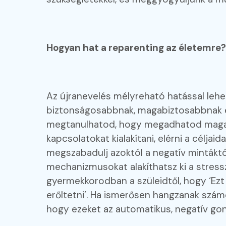
Hogyan hat a reparenting az életemre?
Az újranevelés mélyreható hatással lehe
biztonságosabbnak, magabiztosabbnak és
megtanulhatod, hogy megadhatod magad
kapcsolatokat kialakítani, elérni a célja
megszabadulj azoktól a negatív mintákt
mechanizmusokat alakíthatsz ki a stress
gyermekkorodban a szüleidtől, hogy ‘Ezt 
erőltetni’. Ha ismerősen hangzanak szám
hogy ezeket az automatikus, negatív gon