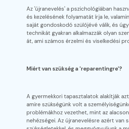
Az 'újranevelés' a pszichológiában haszn
és kezelésének folyamatát írja le, valam
saját gondoskodó szülőjévé válik, és úgy
technikát gyakran alkalmazzák olyan sze
át, ami számos érzelmi és viselkedési p
Miért van szükség a 'reparentingre'?
A gyermekkori tapasztalatok alakítják a
amire szükségünk volt a személyiségünket
problémákhoz vezethet, mint az alacson
nehézségei. Az újranevelésre azért van s
szükségletekkel, és meggyógyuljunk a mú