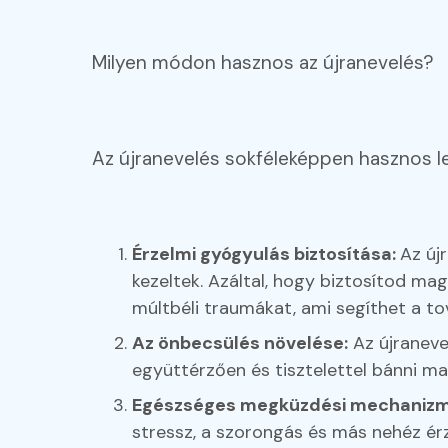
Milyen módon hasznos az újranevelés?
Az újranevelés sokféleképpen hasznos le
Érzelmi gyógyulás biztosítása:
Az új
kezeltek. Azáltal, hogy biztosítod m
múltbéli traumákat, ami segíthet a 
Az önbecsülés növelése:
Az újraneve
együttérzően és tisztelettel bánni ma
Egészséges megküzdési mechanizmu
stressz, a szorongás és más nehéz érz