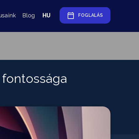
HU
usaink
Blog
FOGLALÁS
s fontossága