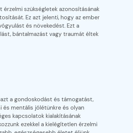
tt érzelmi szükségletek azonosításának
osítását. Ez azt jelenti, hogy az ember
gyógyulást és növekedést. Ezt a
lást, bántalmazást vagy traumát éltek
g azt a gondoskodást és támogatást,
i és mentális jólétünkre és olyan
ges kapcsolatok kialakításának
ozzunk ezekkel a kielégítetlen érzelmi
gabb, egészségesebb életet éljünk.