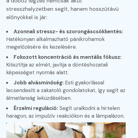
a doboz légzés nemcsak akut
stresszhelyzetben segít, hanem hosszútávú
előnyökkel is jár:
Azonnali stressz- és szorongáscsökkentés:
Hatékonyan alkalmazható pánikrohamok
megelőzésére és kezelésére.
Fokozott koncentráció és mentális fókusz:
Kitisztítja az elmét, javítja a döntéshozatali
képességet nyomás alatt.
Jobb alvásminőség:
Esti gyakorlással
lecsendesíti a zakatoló gondolatokat, így segít az
álmatlanság leküzdésében.
Érzelmi reguláció:
Segít uralkodni a hirtelen
haragon, az impulzív reakciókon és a lámpalázon.