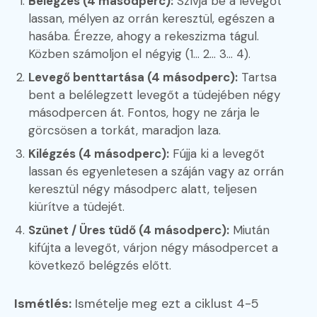
Belégzés (4 másodperc):
Szívja be a levegőt
lassan, mélyen az orrán keresztül, egészen a
hasába. Érezze, ahogy a rekeszizma tágul.
Közben számoljon el négyig (1... 2... 3... 4).
Levegő benttartása (4 másodperc):
Tartsa
bent a belélegzett levegőt a tüdejében négy
másodpercen át. Fontos, hogy ne zárja le
görcsösen a torkát, maradjon laza.
Kilégzés (4 másodperc):
Fújja ki a levegőt
lassan és egyenletesen a száján vagy az orrán
keresztül négy másodperc alatt, teljesen
kiürítve a tüdejét.
Szünet / Üres tüdő (4 másodperc):
Miután
kifújta a levegőt, várjon négy másodpercet a
következő belégzés előtt.
Ismétlés:
Ismételje meg ezt a ciklust 4-5