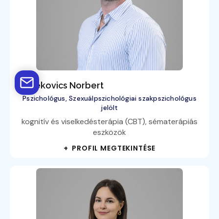
Bedekovics Norbert
Pszichológus, Szexuálpszichológiai szakpszichológus
jelölt
kognitív és viselkedésterápia (CBT), sématerápiás
eszközök
+ PROFIL MEGTEKINTÉSE