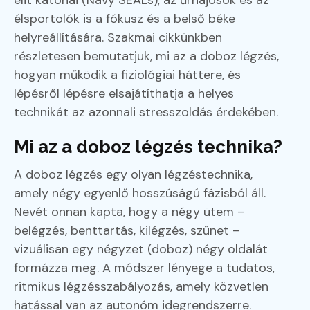
élsportolók is a fókusz és a belső béke
helyreállítására. Szakmai cikkünkben
részletesen bemutatjuk, mi az a doboz légzés,
hogyan működik a fiziológiai háttere, és
lépésről lépésre elsajátíthatja a helyes
technikát az azonnali stresszoldás érdekében.
Mi az a doboz légzés technika?
A doboz légzés egy olyan légzéstechnika,
amely négy egyenlő hosszúságú fázisból áll.
Nevét onnan kapta, hogy a négy ütem –
belégzés, benttartás, kilégzés, szünet –
vizuálisan egy négyzet (doboz) négy oldalát
formázza meg. A módszer lényege a tudatos,
ritmikus légzésszabályozás, amely közvetlen
hatással van az autonóm idegrendszerre.