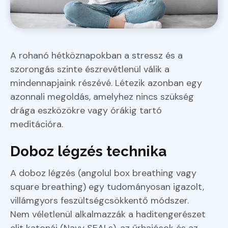
A rohanó hétköznapokban a stressz és a
szorongás szinte észrevétlenül válik a
mindennapjaink részévé. Létezik azonban egy
azonnali megoldás, amelyhez nincs szükség
drága eszközökre vagy órákig tartó
meditációra.
Doboz légzés technika
A doboz légzés (angolul box breathing vagy
square breathing) egy tudományosan igazolt,
villámgyors feszültségcsökkentő módszer.
Nem véletlenül alkalmazzák a haditengerészet
elit katonái (Navy SEALs), az űrhajósok és az