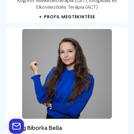
Kognitív viselkedésterápia (CBT), Elfogadás és
Elköteleződés Terápia (ACT)
+ PROFIL MEGTEKINTÉSE
Balog Bíborka Bella