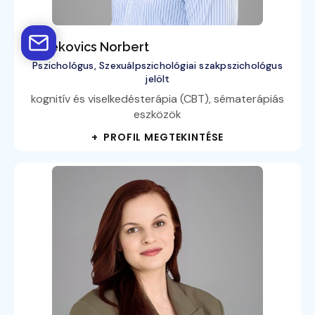
Bedekovics Norbert
Pszichológus, Szexuálpszichológiai szakpszichológus
jelölt
kognitív és viselkedésterápia (CBT), sématerápiás
eszközök
+ PROFIL MEGTEKINTÉSE