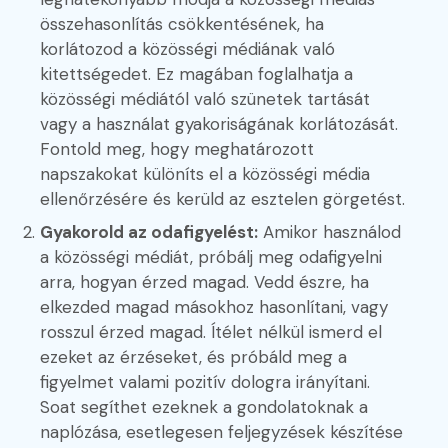
összehasonlítás csökkentésének, ha
korlátozod a közösségi médiának való
kitettségedet. Ez magában foglalhatja a
közösségi médiától való szünetek tartását
vagy a használat gyakoriságának korlátozását.
Fontold meg, hogy meghatározott
napszakokat különíts el a közösségi média
ellenőrzésére és kerüld az esztelen görgetést.
Gyakorold az odafigyelést:
Amikor használod
a közösségi médiát, próbálj meg odafigyelni
arra, hogyan érzed magad. Vedd észre, ha
elkezded magad másokhoz hasonlítani, vagy
rosszul érzed magad. Ítélet nélkül ismerd el
ezeket az érzéseket, és próbáld meg a
figyelmet valami pozitív dologra irányítani.
Soat segíthet ezeknek a gondolatoknak a
naplózása, esetlegesen feljegyzések készítése