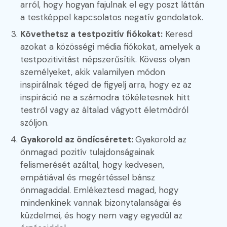
arról, hogy hogyan fajulnak el egy poszt láttán
a testképpel kapcsolatos negatív gondolatok.
Követhetsz a testpozitív fiókokat:
Keresd
azokat a közösségi média fiókokat, amelyek a
testpozitivitást népszerűsítik. Kövess olyan
személyeket, akik valamilyen módon
inspirálnak téged de figyelj arra, hogy ez az
inspiráció ne a számodra tökéletesnek hitt
testről vagy az általad vágyott életmódról
szóljon.
Gyakorold az öndícséretet:
Gyakorold az
önmagad pozitív tulajdonságainak
felismerését azáltal, hogy kedvesen,
empátiával és megértéssel bánsz
önmagaddal. Emlékeztesd magad, hogy
mindenkinek vannak bizonytalanságai és
küzdelmei, és hogy nem vagy egyedül az