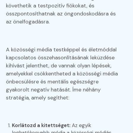
követhetik a testpozitív fiókokat, és
összpontosíthatnak az öngondoskodásra és
az önelfogadásra.
A közösségi média testképpel és életmóddal
kapcsolatos összehasonlításának leküzdése
kihívást jelenthet, de vannak olyan lépések,
amelyekkel csökkentheted a közösségi média
önbecsülésre és mentális egészségre
gyakorolt negatív hatását. Íme néhány
stratégia, amely segíthet:
Korlátozd a kitettséget:
Az egyik
leghatékonyabb módja a közösségi médiás