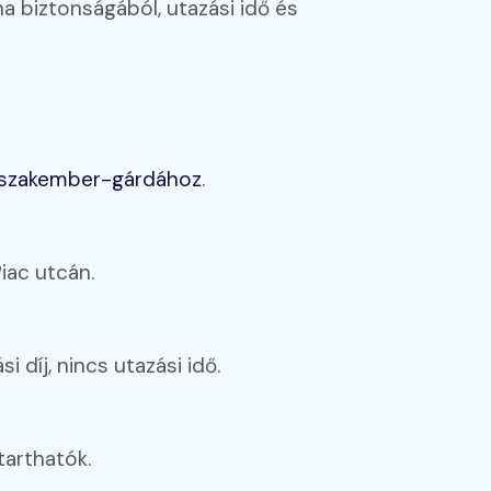
a biztonságából, utazási idő és
szakember-gárdához
.
iac utcán.
 díj, nincs utazási idő.
tarthatók.