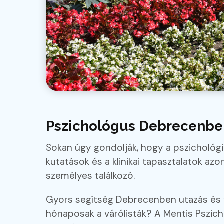
Pszichológus Debrecenben
Sokan úgy gondolják, hogy a pszicholó
kutatások és a klinikai tapasztalatok az
személyes találkozó.
Gyors segítség Debrecenben utazás és v
hónaposak a várólisták? A Mentis Pszich