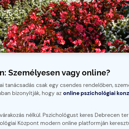
: Személyesen vagy online?
giai tanácsadás csak egy csendes rendelőben, sze
onban bizonyítják, hogy az
online pszichológiai ko
árakozás nélkül. Pszichológust keres Debrecen ter
ológiai Központ modern online platformján kereszt