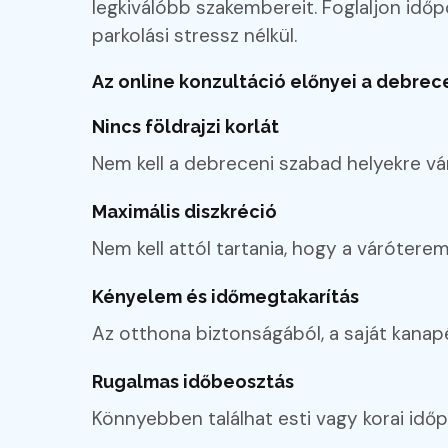
legkiválóbb szakembereit. Foglaljon időp
parkolási stressz nélkül.
Az online konzultáció előnyei a debrec
Nincs földrajzi korlát
Nem kell a debreceni szabad helyekre v
Maximális diszkréció
Nem kell attól tartania, hogy a várótere
Kényelem és időmegtakarítás
Az otthona biztonságából, a saját kanapéj
Rugalmas időbeosztás
Könnyebben találhat esti vagy korai időp