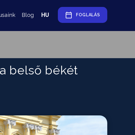
HU
usaink
Blog
FOGLALÁS
a belső békét