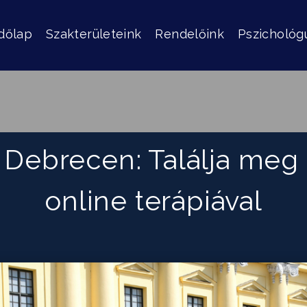
dőlap
Szakterületeink
Rendelőink
Pszichológ
 Debrecen: Találja meg 
online terápiával