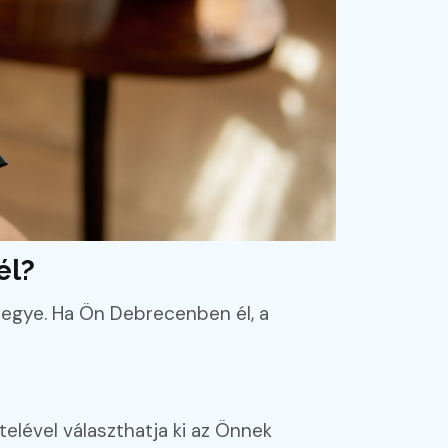
él?
tegye. Ha Ön Debrecenben él, a
elével választhatja ki az Önnek