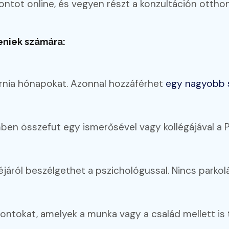
ontot online, és vegyen részt a konzultáción otthon
eniek számára:
árnia hónapokat. Azonnal hozzáférhet
egy nagyobb 
mben összefut egy ismerősével vagy kollégájával a P
áról beszélgethet a pszichológussal. Nincs parkolási
ontokat, amelyek a munka vagy a család mellett is 